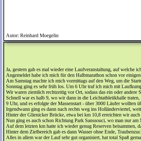
Autor: Reinhard Moegelin
Ja, gestern gab es mal wieder eine Laufveranstaltung, auf welche ic
Angemeldet habe ich mich für den Halbmarathon schon vor einigen 
Am Samstag machte ich mich vormittags auf den Weg, um die Startu
Sonntag ging es sehr früh los. Um 6 Uhr traf ich mich mit Laufku
Wir waren ziemlich rechtzeitig vor Ort, sodass das ein oder ander
Schnell war es halb 9, wo wir dann in die Leichtathletikhalle trate
9 Uhr, und es erfolgte der Massenstart - über 3000 Läufer wollten 
Irgendwann ging es dann nach rechts weg ins Holländerviertel, wei
Hinter der Glienicker Brücke, etwa bei km 10,8 erreichten wir auch
Nun ging es auch schon Richtung Park Sanssouci, wo man nur am Neu
Auf dem letzten km hatte ich wieder genug Reserven beisammen, dass
Hinter dem Zielbereich gab es dann Wasser ohne Ende, Traubenzucke
Alles in allem war der Lauf sehr gut organisiert, hat total Spaß gema