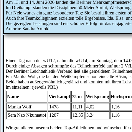
Am 13. und 14. Juni 2026 fanden die Berliner Mehrkampfmeisterscha
Im Dreikampf standen die Disziplinen 50-Meter Sprint, Weitsprung
Für Nele war es ein ganz besonderer Tag: Sie bestritt ihren ersten o
Auch ihre Teamkolleginnen erzielten tolle Ergebnisse. Ida, Elsa, un
Die gezeigten Leistungen sind ein schöner Erfolg für das engagier
Autorin: Sandra Arnold
Einen Tag nach der wU12, nahm die wU14, am Sonntag, dem 14.06.
Durch einige Absagen schrumpfte das Teilnehmerfeld auf nur 2 VfL-
Der Berliner Leichtathletik-Verband ließ alle gemeldeten Teilnehmer
Für Marika Wolf, die bei den Wettkämpfen schon eine alte Häsin, is
Beide haben außergewöhnlich geglänzt und konnten mit ihren Leistu
Im einzelnen: (jeweils PBL)
Name
Vierkampf
75 m
Weitsprung
Hochspru
Marika Wolf
1478
11,11
4,02
1,16
Sera Nzo Nkumattoi
1207
12,35
3,24
1,16
Wir gratulieren unseren beiden Top-Athletinnen und wünschen für d